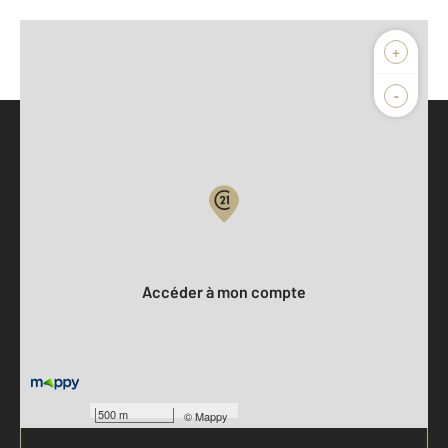
+
-
Parlons de vous, parlons biens
Votre compte :
Accéder à mon compte
500 m
©
Mappy