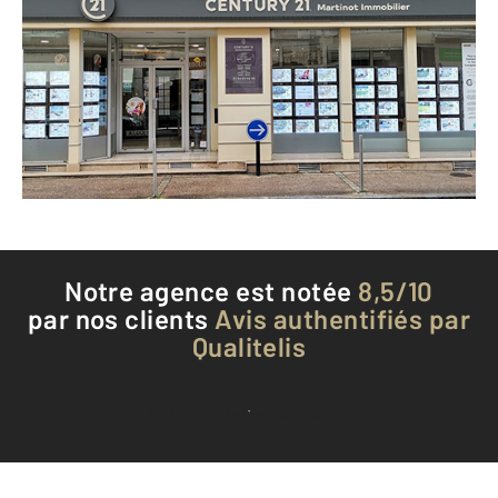
39 rue de la République
SENS - 89100
Envoyer un message
Téléphoner à l'agence
Notre agence est notée
8,5/10
par nos clients
Avis authentifiés par
Qualitelis
Voir tous les avis clients