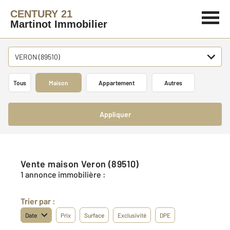
CENTURY 21
Martinot Immobilier
VERON (89510)
Tous
Maison
Appartement
Autres
Appliquer
Vente maison Veron (89510)
1 annonce immobilière :
Trier par :
Date
Prix
Surface
Exclusivité
DPE