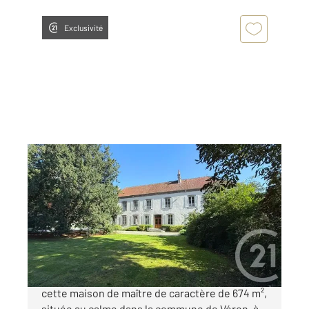
Exclusivité
VERON 89
2
674,02 m
, 14 pièces
Ref : 25472
Maison à vendre
720 000 €
Véron plongez dans l'élégance intemporelle de
cette maison de maître de caractère de 674 m²,
située au calme dans la commune de Véron, à