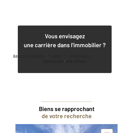
1
Vous envisagez
une carrière dans l'immobilier ?
Agence immobilière
Vente
Vente maison
Découvrir nos offres
Biens se rapprochant
de votre recherche