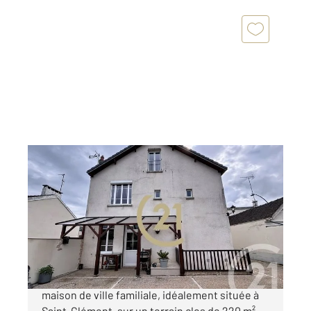
ST CLEMENT 89
2
190 m
, 7 pièces
Ref : 25417
Maison à vendre
289 000 €
SAINT-CLEMENT Découvrez cette charmante
maison de ville familiale, idéalement située à
Saint-Clément, sur un terrain clos de 220 m²