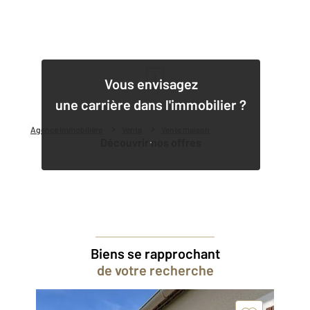
1
Vous envisagez
une carrière dans l'immobilier ?
Agence immobilière
Vente
Vente maison
Découvrir nos offres
Biens se rapprochant
de votre recherche