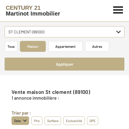
CENTURY 21
Martinot Immobilier
ST CLEMENT (89100)
Tous
Maison
Appartement
Autres
Appliquer
Vente maison St clement (89100)
1 annonce immobilière :
Trier par :
Date
Prix
Surface
Exclusivité
DPE