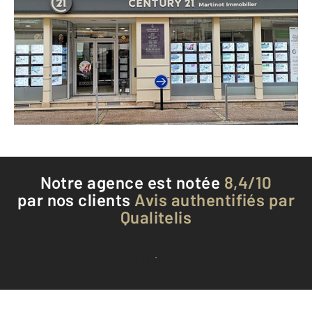
39 rue de la République
SENS - 89100
Envoyer un message
Téléphoner à l'agence
Notre agence est notée
8,4/10
par nos clients
Avis authentifiés par
Qualitelis
Voir tous les avis clients