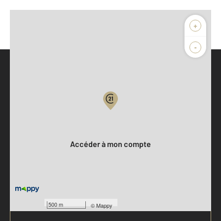
+
-
Parlons de vous, parlons biens
Votre compte :
Accéder à mon compte
500 m
©
Mappy