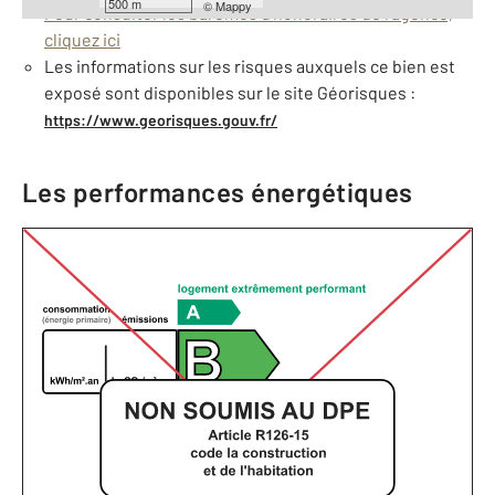
500 m
©
Mappy
Pour consulter les barèmes d'honoraires de l'agence,
cliquez ici
Les informations sur les risques auxquels ce bien est
exposé sont disponibles sur le site Géorisques :
https://www.georisques.gouv.fr/
Les performances énergétiques