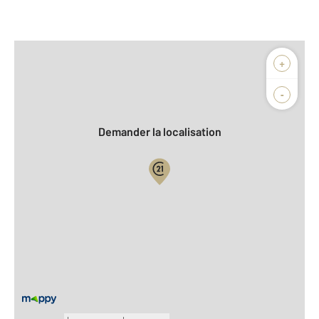
Afficher sur la carte :
+
Agence
-
Demander la localisation
Vue globale
2
Surface totale : 70 m
À savoir
Dépôt de garantie : 800 €
Barèmes d'honoraires de l'agence