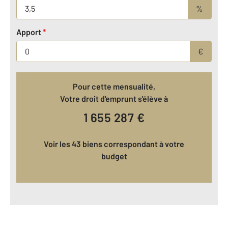
%
Apport
*
€
Pour cette mensualité,
Votre droit d'emprunt s'élève à
1 655 287
€
Voir les 43 biens correspondant à votre
budget