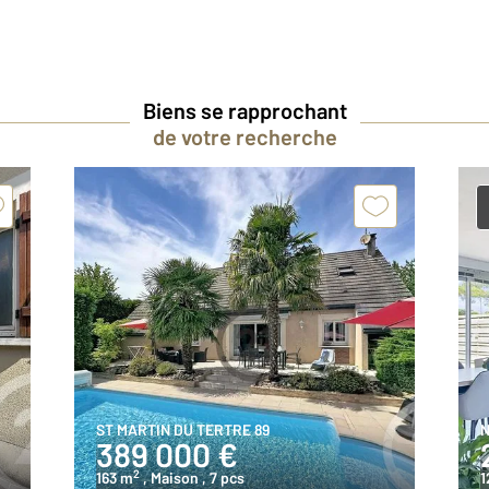
Biens se rapprochant
de votre recherche
ST MARTIN DU TERTRE 89
N
389 000 €
2
163 m
, Maison
, 7 pcs
1