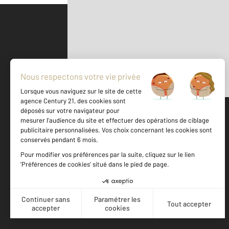
Parlons de vous, parlons biens
500 m
©
Mappy
Votre agence est notée
Achat
Location
Vente
Gestion
8,5
/
10
8,4/10