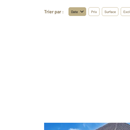
Trier par :
Date
Prix
Surface
Excl