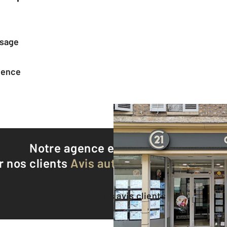
ssage
agence
Notre agence est notée
8,5/10
r nos clients
Avis authentifiés par Qualite
Voir tous les avis clients