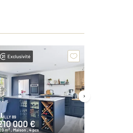
Exclusivité
AILLY 89
ETIGNY 89
210 000 €
61 000 
2
2
20 m
, Maison
, 4 pcs
74,8 m
, Maison