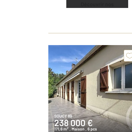
Découvrir nos
offres
SOUCY 89
238 000 €
2
171,6 m
, Maison
, 6 pcs