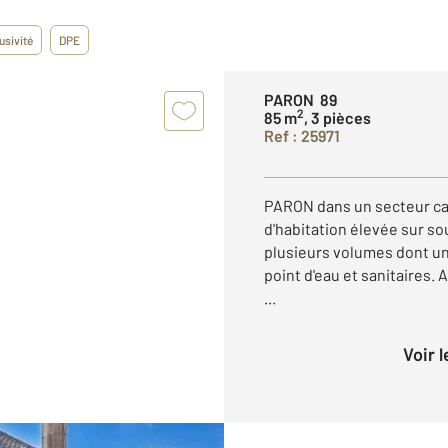
usivité
DPE
PARON 89
2
85 m
, 3 pièces
Ref : 25971
PARON dans un secteur ca
d'habitation élevée sur s
plusieurs volumes dont un
point d'eau et sanitaires.
...
Voir 