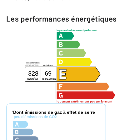
Les performances énergétiques
logement extrêmement performant
consommation
(énergie primaire)
émissions
328
69
2
2
kg CO
/m
.an
kWh/m
.an
2
logement extrêmement peu performant
Dont émissions de gaz à effet de serre
*
peu d'émissions de CO2