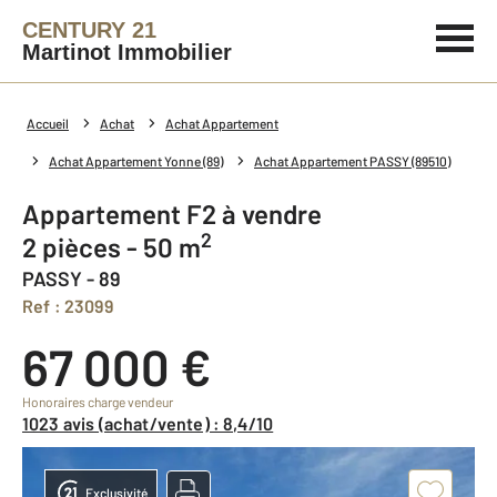
CENTURY 21
Martinot Immobilier
Accueil
Achat
Achat Appartement
Achat Appartement Yonne (89)
Achat Appartement PASSY (89510)
Appartement F2 à vendre
2
2 pièces - 50 m
PASSY - 89
Ref : 23099
67 000 €
Honoraires charge vendeur
1023 avis (achat/vente) : 8,4/10
Exclusivité