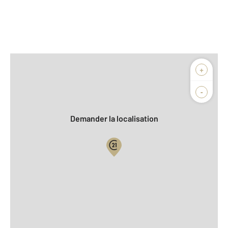
Afficher sur la carte :
+
Agence
Biens vendus
-
Demander la localisation
Vue globale
2
Surface totale : 1493 m
À savoir