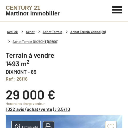
CENTURY 21
Martinot Immobilier
Accueil
Achat
Achat Terrain
Achat Terrain Yonne (89)
Achat Terrain DIXMONT (89500)
Terrain à vendre
2
1493 m
DIXMONT - 89
Ref : 26116
29 000 €
Honoraires charge vendeur
1022 avis (achat/vente) : 8,5/10
Exclusivité